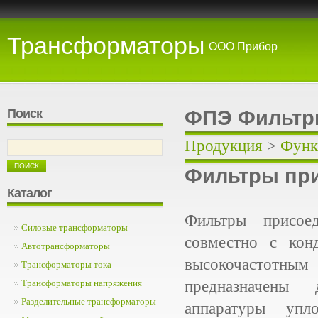
Трансформаторы
ООО Прибор
Поиск
ФПЭ Фильтр
Продукция
>
Функ
Фильтры пр
Каталог
Фильтры присо
Силовые трансформаторы
совместно с кон
Автотрансформаторы
высокочаст
Трансформаторы тока
предназначены 
Трансформаторы напряжения
Разделительные трансформаторы
аппаратуры уп