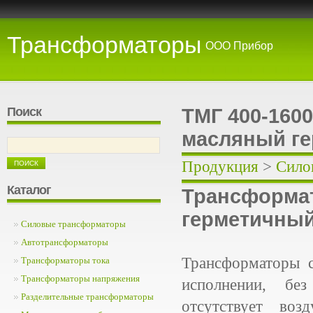
Трансформаторы
ООО Прибор
Поиск
ТМГ 400-160
масляный г
Продукция
>
Сило
Каталог
Трансформа
герметичный
Силовые трансформаторы
Автотрансформаторы
Трансформаторы 
Трансформаторы тока
Трансформаторы напряжения
исполнении, бе
Разделительные трансформаторы
отсутствует во